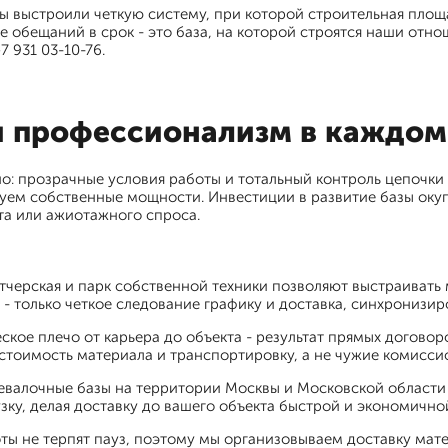
ы выстроили четкую систему, при которой строительная площ
 обещаний в срок - это база, на которой строятся наши отно
 931 03-10-76.
 профессионализм в каждом
но: прозрачные условия работы и тотальный контроль цепочк
уем собственные мощности. Инвестиции в развитие базы окуп
та или ажиотажного спроса.
тчерская и парк собственной техники позволяют выстраиват
- только четкое следование графику и доставка, синхронизи
ское плечо от карьера до объекта - результат прямых догово
 стоимость материала и транспортировку, а не чужие комисси
ревалочные базы на территории Москвы и Московской области
узку, делая доставку до вашего объекта быстрой и экономично
ты не терпят пауз, поэтому мы организовываем доставку мат