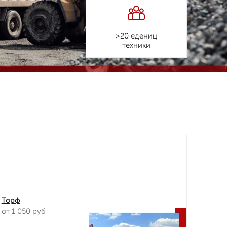
>20 едениц
техники
Торф
от 1 050 руб