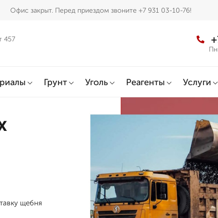
Офис закрыт. Перед приездом звоните +7 931 03-10-76!
+
т 457
Пн
ериалы
Грунт
Уголь
Реагенты
Услуги
х
ставку щебня