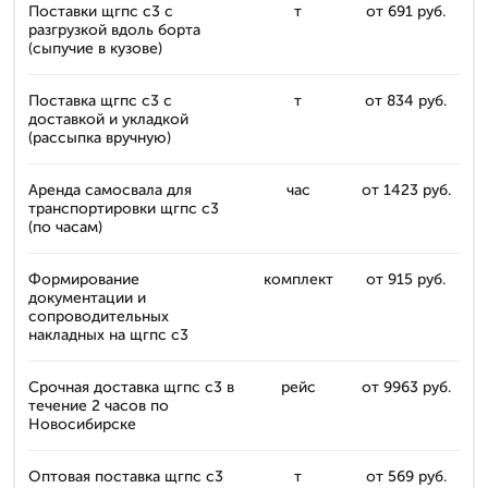
Поставки щгпс с3 с
т
от 691 руб.
разгрузкой вдоль борта
(сыпучие в кузове)
Поставка щгпс с3 с
т
от 834 руб.
доставкой и укладкой
(рассыпка вручную)
Аренда самосвала для
час
от 1423 руб.
транспортировки щгпс с3
(по часам)
Формирование
комплект
от 915 руб.
документации и
сопроводительных
накладных на щгпс с3
Срочная доставка щгпс с3 в
рейс
от 9963 руб.
течение 2 часов по
Новосибирске
Оптовая поставка щгпс с3
т
от 569 руб.