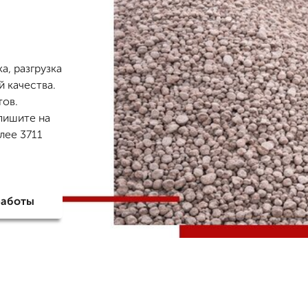
а, разгрузка
й качества.
тов.
пишите на
лее 3711
работы