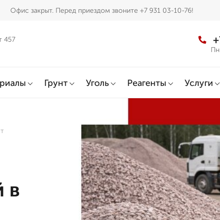
Офис закрыт. Перед приездом звоните +7 931 03-10-76!
+
т 457
Пн
ериалы
Грунт
Уголь
Реагенты
Услуги
от
 в