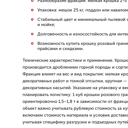
Разнообразие фракций: мелкая крошка 2-5
Упаковка: мешок 25 кг, поддон или навало
Стабильный цвет и минимальный пылевой с
и мойке;
Долговечность и износостойкость для инте
Возможность купить крошку розовый грани
прайсами и скидками.
Технические характеристики и применение. Крошк
производится дроблением горной породы и сорти
Фракция влияет на вес и вид покрытия: мелкая кр
декоративных работ и тонкой отсыпки, крупная —
декоративных насыпей. Указание на упаковку и ве
планировать логистику: 1 куб крошки розового гра
ориентировочно 1,5–1,8 т в зависимости от фракци
объект важно учитывать рублевую стоимость за ку
включаем стоимость материала и условия доставк
учитывая специфику разгрузки и подъездных путе