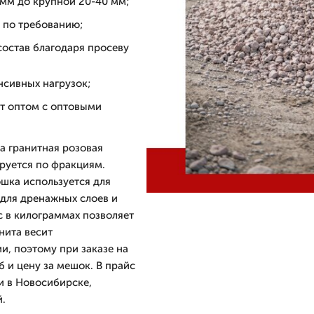
 мм до крупной 20-40 мм;
м по требованию;
остав благодаря просеву
нсивных нагрузок;
т оптом с оптовыми
а гранитная розовая
руется по фракциям.
ошка используется для
 для дренажных слоев и
с в килограммах позволяет
нита весит
и, поэтому при заказе на
б и цену за мешок. В прайс
и в Новосибирске,
й.