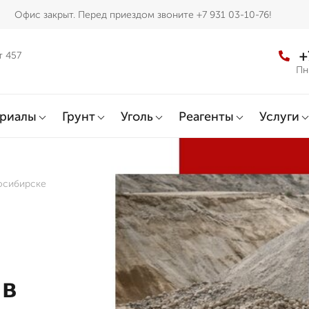
Офис закрыт. Перед приездом звоните +7 931 03-10-76!
+
т 457
Пн
ериалы
Грунт
Уголь
Реагенты
Услуги
осибирске
 в