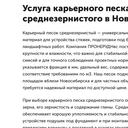
Услуга карьерного песк
среднезернистого в Но
Карьерный песок среднезернистый — универсаль
материал для устройства стяжек, подготовки под 
ландшафтных работ. Компания ПРОНЕРУДНвс пост
крупности и влажности, что важно для стабильно
смесей и для точного соблюдения проектных норм
указывается фракция в мм, удельный вес, содерж
соответствие требованиям по м3. Наш песок подх
площадок вблизи Новосибирска и для частных объ
требуется надежный материал по доступной цене.
При выборе карьерного песка среднезернистого 
зерна, его зернистость и содержание глины. Сред
обеспечивает хорошую уплотняемость и стабильно
устройстве подушек под фундамент и при монтаж
предлагаем варианты с поставкой в кузовах грузов