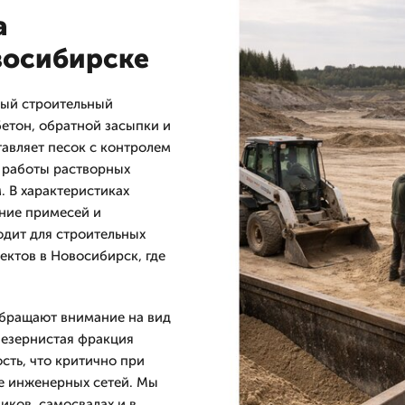
а
восибирске
ный строительный
бетон, обратной засыпки и
авляет песок с контролем
й работы растворных
. В характеристиках
ание примесей и
одит для строительных
ектов в Новосибирск, где
обращают внимание на вид
незернистая фракция
сть, что критично при
е инженерных сетей. Мы
иков, самосвалах и в