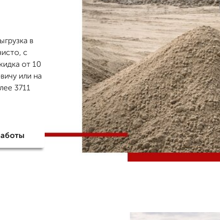
ыгрузка в
чисто, с
кидка от 10
вичу или на
лее 3711
работы