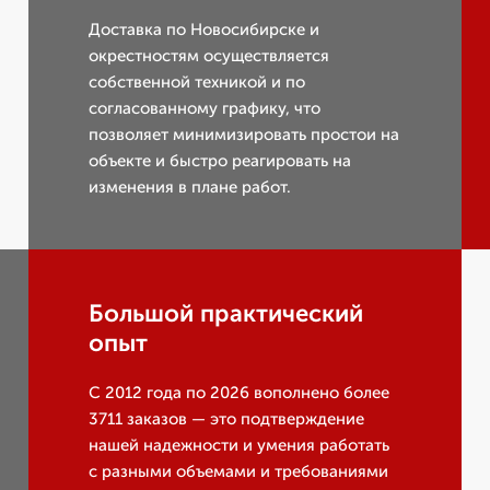
Доставка по Новосибирске и
окрестностям осуществляется
собственной техникой и по
согласованному графику, что
позволяет минимизировать простои на
объекте и быстро реагировать на
изменения в плане работ.
Большой практический
опыт
С 2012 года по 2026 вополнено более
3711 заказов — это подтверждение
нашей надежности и умения работать
с разными объемами и требованиями