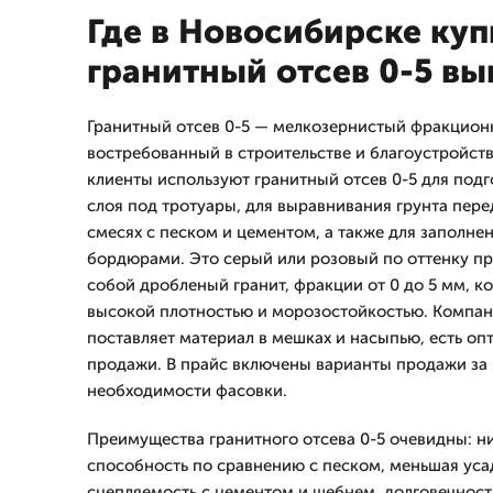
Где в Новосибирске куп
гранитный отсев 0-5 в
Гранитный отсев 0-5 — мелкозернистый фракцион
востребованный в строительстве и благоустройст
клиенты используют гранитный отсев 0-5 для под
слоя под тротуары, для выравнивания грунта пере
смесях с песком и цементом, а также для заполн
бордюрами. Это серый или розовый по оттенку п
собой дробленый гранит, фракции от 0 до 5 мм, к
высокой плотностью и морозостойкостью. Комп
поставляет материал в мешках и насыпью, есть оп
продажи. В прайс включены варианты продажи за 
необходимости фасовки.
Преимущества гранитного отсева 0-5 очевидны: 
способность по сравнению с песком, меньшая усад
сцепляемость с цементом и щебнем, долговечность