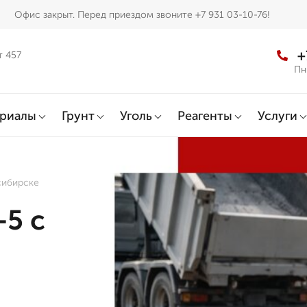
Офис закрыт. Перед приездом звоните +7 931 03-10-76!
+
т 457
Пн
ериалы
Грунт
Уголь
Реагенты
Услуги
сибирске
-5 с