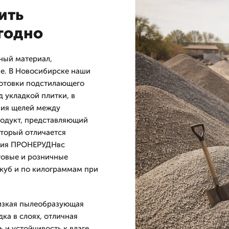
ить
ыгодно
ный материал,
ве. В Новосибирске наши
готовки подстилающего
д укладкой плитки, в
ения щелей между
родукт, представляющий
оторый отличается
ания ПРОНЕРУДНвс
товые и розничные
куб и по килограммам при
низкая пылеобразующая
ка в слоях, отличная
 и устойчивость к влаге.