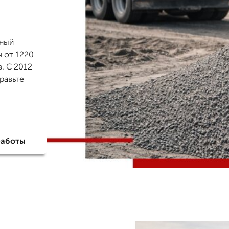
нный
ч от 1220
в. С 2012
равьте
работы