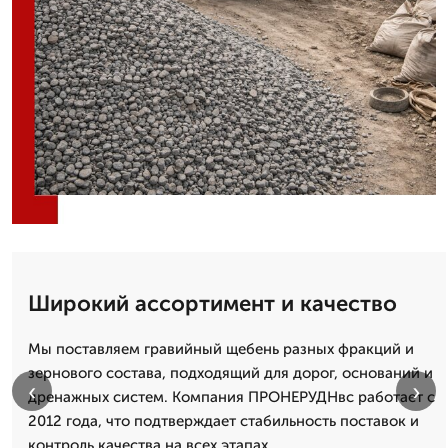
Широкий ассортимент и качество
Мы поставляем гравийный щебень разных фракций и
зернового состава, подходящий для дорог, оснований и
‹
›
дренажных систем. Компания ПРОНЕРУДНвс работает с
2012 года, что подтверждает стабильность поставок и
контроль качества на всех этапах.